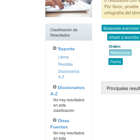
0 resultados con 
Por favor, pruebe 
ortografía del tér
Búsqueda avanzada
Clasificación de
Resultados
Añadir a favoritos
Orden:
Soporte
Relevancia
Libros
Fecha
Revistas
Diccionarios
A-Z
Principales resu
Diccionarios
A-Z
No hay resultados
en esta
clasificación
Otras
Fuentes
No hay resultados
en esta