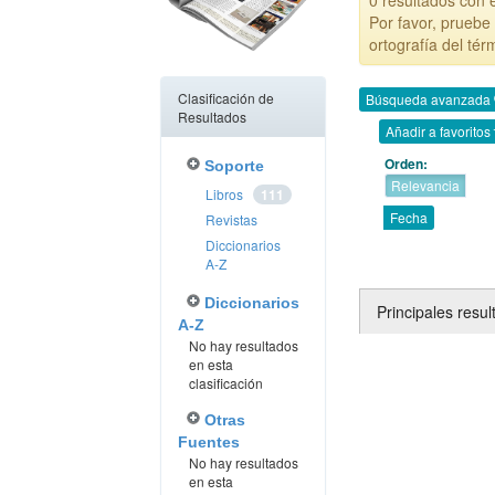
0 resultados con 
Por favor, pruebe 
ortografía del tér
Clasificación de
Búsqueda avanzada
Resultados
Añadir a favoritos
Orden:
Soporte
Relevancia
Libros
111
Fecha
Revistas
Diccionarios
A-Z
Diccionarios
Principales resu
A-Z
No hay resultados
en esta
clasificación
Otras
Fuentes
No hay resultados
en esta