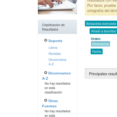
resultados con es
Por favor, pruebe 
ortografía del tér
Búsqueda avanzada
Clasificación de
Resultados
Añadir a favoritos
Orden:
Soporte
Relevancia
Libros
Fecha
Revistas
Diccionarios
A-Z
Principales resu
Diccionarios
A-Z
No hay resultados
en esta
clasificación
Otras
Fuentes
No hay resultados
en esta